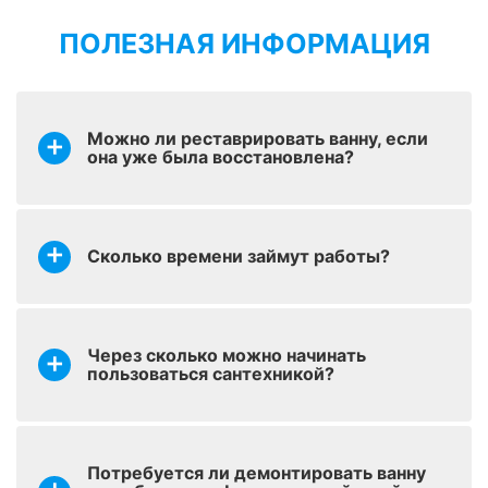
ПОЛЕЗНАЯ ИНФОРМАЦИЯ
оставить заявку
Реставрация раковин
от 1700 р.
Можно ли реставрировать ванну, если
Реставрация ванн
оставить заявку
она уже была восстановлена?
от 2900 р.
стакрилом
Колеровка – придание
оставить заявку
от 200 р.
покрытию оттенка
Сколько времени займут работы?
Установка
оставить заявку
керамического
от 1700 р.
бордюра
Через сколько можно начинать
пользоваться сантехникой?
оставить заявку
Наливной уголок
от 700 р.
Потребуется ли демонтировать ванну