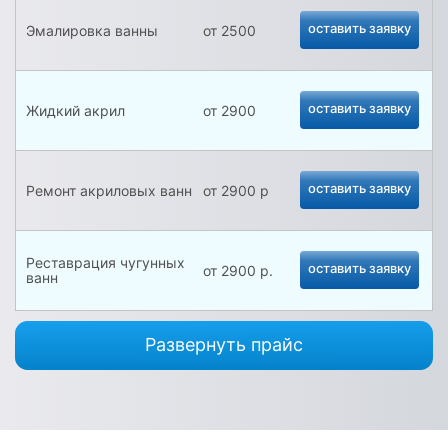
оставить заявку
Эмалировка ванны
от 2500
оставить заявку
Жидкий акрил
от 2900
оставить заявку
Ремонт акриловых ванн
от 2900 р
Реставрация чугунных
оставить заявку
от 2900 р.
ванн
Реставрация стальных
Развернуть прайс
оставить заявку
от 2900 р.
ванн
Реставрация поддонов
оставить заявку
от 1800 р.
душевых кабин