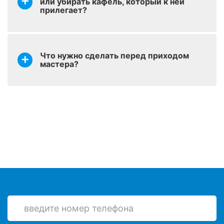
или убирать кафель, который к ней
Установка сифона
оставить заявку
от 600 р.
прилегает?
(слив-перелив)
Зачистка акрила при
оставить заявку
от 600 р.
повторной реставрации
Что нужно сделать перед приходом
мастера?
Снятие ранее
оставить заявку
нанесенной краски на
от 999 р.
ванну
Демонтаж старого
оставить заявку
от 790 р.
вкладыша
Шпатлевание –
оставить заявку
выравнивание сколов и
от 200 р.
трещин