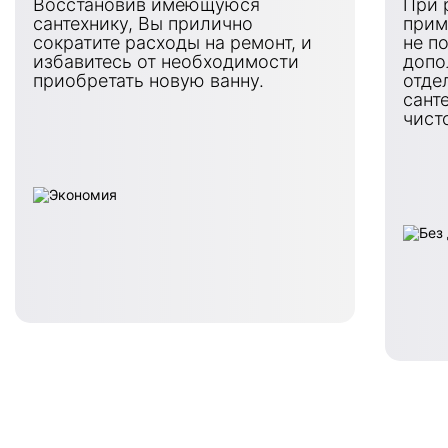
Восстановив имеющуюся
При 
сантехнику, Вы прилично
прим
сократите расходы на ремонт, и
не п
избавитесь от необходимости
допо
приобретать новую ванну.
отде
сант
чист