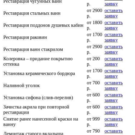
Реставрация чугунных ванн
р.
заявку
от 2900
оставить
Реставрация стальных ванн
р.
заявку
от 1800
оставить
Реставрация поддонов душевых кабин
р.
заявку
от 1700
оставить
Реставрация раковин
р.
заявку
от 2900
оставить
Реставрация ванн стакрилом
р.
заявку
Колеровка – придание покрытию
от 200
оставить
оттенка
р.
заявку
от 1700
оставить
Установка керамического бордюра
р.
заявку
от 700
оставить
Наливной уголок
р.
заявку
от 600
оставить
Установка сифона (слив-перелив)
р.
заявку
Зачистка акрила при повторной
от 600
оставить
реставрации
р.
заявку
Снятие ранее нанесенной краски на
от 999
оставить
ванну
р.
заявку
от 790
оставить
Демонтаж старого вкладыша