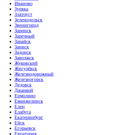
Иваново
Зуевка
Златоуст
Зеленодольск
Звенигород
Заринск
Заречный
Зарайск
Заинск
Задонск
Заволжск
Жуковский
Жигулёвск
Железнодорожный
Железногорск
Дедовск
Джанкой
Ермолино
Еманжелинск
Елец
Елабуга
Екатеринбург
Ейск
Егорьевск
Евпатория