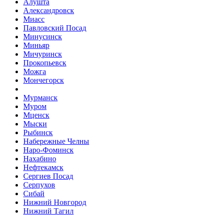
Алушта
Александровск
Миасс
Павловский Посад
Минусинск
Миньяр
Мичуринск
Прокопьевск
Можга
Мончегорск
Мурманск
Муром
Мценск
Мыски
Рыбинск
Набережные Челны
Наро-Фоминск
Нахабино
Нефтекамск
Сергиев Посад
Серпухов
Сибай
Нижний Новгород
Нижний Тагил