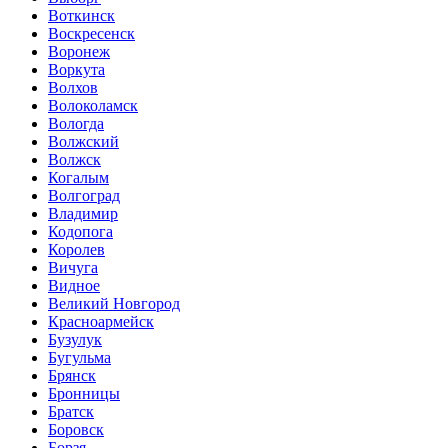
Воткинск
Воскресенск
Воронеж
Воркута
Волхов
Волоколамск
Вологда
Волжский
Волжск
Когалым
Волгоград
Владимир
Кодопога
Королев
Вичуга
Видное
Великий Новгород
Красноармейск
Бузулук
Бугульма
Брянск
Бронницы
Братск
Боровск
Борзя