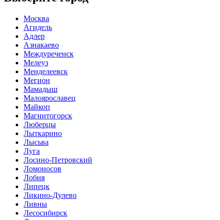
Москва
Агидель
Адлер
Азнакаево
Междуреченск
Мелеуз
Менделеевск
Мегион
Мамадыш
Малоярославец
Майкоп
Магнитогорск
Люберцы
Лыткарино
Лысьва
Луга
Лосино-Петровский
Ломоносов
Лобня
Липецк
Ликино-Дулево
Ливны
Лесосибирск