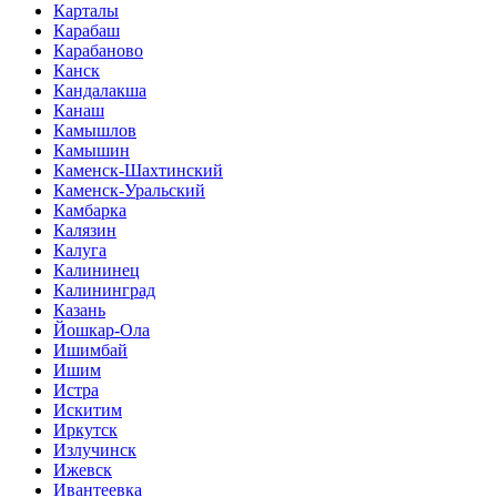
Карталы
Карабаш
Карабаново
Канск
Кандалакша
Канаш
Камышлов
Камышин
Каменск-Шахтинский
Каменск-Уральский
Камбарка
Калязин
Калуга
Калининец
Калининград
Казань
Йошкар-Ола
Ишимбай
Ишим
Истра
Искитим
Иркутск
Излучинск
Ижевск
Ивантеевка