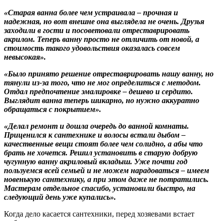
«Старая ванна более чем устраивала – прочная и
надежная, но вот внешне она выглядела не очень. Друзья
заходили в гости и посоветовали отреставрировать
акрилом. Теперь ванну просто не отличить от новой, а
стоимость такого удовольствия оказалась совсем
невысокая».
«Было принято решение отреставрировать нашу ванну, но
тянули из-за того, что не мог определиться с методом.
Отдал предпочтение эмалировке – дешево и сердито.
Выглядит ванна теперь шикарно, но нужно аккуратно
обращаться с покрытием».
«Делал ремонт и дошла очередь до ванной комнаты.
Приценился к сантехнике и волосы встали дыбом –
качественные вещи стоят более чем солидно, а абы что
брать не хочется. Решил установить в старую добрую
чугунную ванну акриловый вкладыш. Уже почти год
пользуемся всей семьей и не можем нарадоваться – имеем
новенькую сантехнику, а при этом даже не потратились.
Мастерам отдельное спасибо, установили быстро, на
следующий день уже купались».
Когда дело касается сантехники, перед хозяевами встает