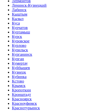
Лермонтов
Ленинск-Кузнецкий
Лабинск
Кыштым
Кызыл
Куса
Курчатов
Куртамыш
Курск
Куровское
Курлово
Курильск
Курганинск
Курган
Кумертау
Куйбышев
Кузнецк
Кубинка
Кстово
Крымск
Кропоткин
Кронштадт
Красноярск
Красноуфимск
Краснотурьинск