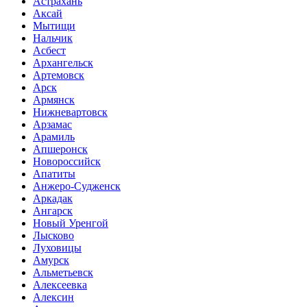
Астрахань
Аксай
Мытищи
Нальчик
Асбест
Архангельск
Артемовск
Арск
Армянск
Нижневартовск
Арзамас
Арамиль
Апшеронск
Новороссийск
Апатиты
Анжеро-Судженск
Аркадак
Ангарск
Новый Уренгой
Лысково
Луховицы
Амурск
Альметьевск
Алексеевка
Алексин