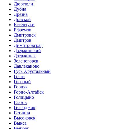
Дюртюли
Дубна
Дрезна
Донской
Ессентуки
Ефремов
Дмитровск
Дмитров
Димитровград
Дзержинский
Дзержинск
Зеленогорск
Давлеканово
Гусь-Хрустальный
Грязи
Грозный
Горняк
Горно-Алтайск
Голицыно
Глазов
Геленджик
Гатчина
Высоковск
Выкса
Выборг