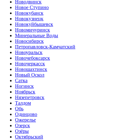
Новодвинск
Новое Ступино
Новокубанск
Новокузнецк
Новокуйбышевск
Новомичуринск
Минеральные Воды
Новосибирск
Петропавловск-Камчатский
Новоуральск
Новочебоксарск
Новочеркасск
Новошахтинск
Новый Оскол
Сатка
Ногинск
Ноябрьск
Нязепетровск
Талдом
Обь
Одинцово
Ожерелье
Озерск
Озёры
Октябрьский