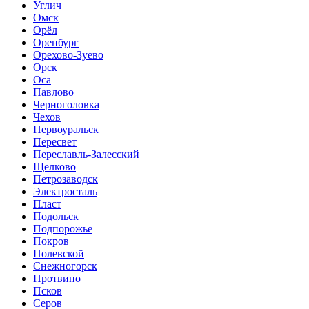
Углич
Омск
Орёл
Оренбург
Орехово-Зуево
Орск
Оса
Павлово
Черноголовка
Чехов
Первоуральск
Пересвет
Переславль-Залесский
Щелково
Петрозаводск
Электросталь
Пласт
Подольск
Подпорожье
Покров
Полевской
Снежногорск
Протвино
Псков
Серов