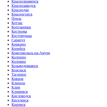
Краснознаменск
Краснозаводск
Краснодар
Красногорск
Пенза
Котлас
Котельники
Кострома
Костомукша
Сарапул
Коркино
Копейск
Комсомольск-на-Амуре
Колпино
Коломна
Козьмодемьянск
Козельск
Таганрог
Ковров
Клинцы
Клин
Климовск
Кисловодск
Киселевск
Кировск