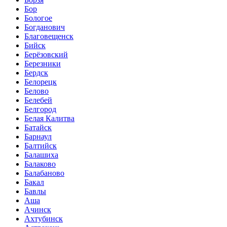
Бор
Бологое
Богданович
Благовещенск
Бийск
Берёзовский
Березники
Бердск
Белорецк
Белово
Белебей
Белгород
Белая Калитва
Батайск
Барнаул
Балтийск
Балашиха
Балаково
Балабаново
Бакал
Бавлы
Аша
Ачинск
Ахтубинск