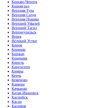
Кирово-Чепецк
Кировград
Верхняя Тура
Верхняя Салда
Верхняя Пышма
Верхний Уфалей
Верхний Тагил
Верхнеуральск
Верея
Великий Устюг
Киров
Кириши
Киржач
Кинешма
Кинель
Кингисепп
Кимры
Керчь
Кемерово
Кашира
Качканар
Катав-Ивановск
Каспийск
Касли
Касимов