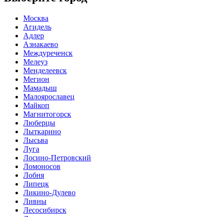
Москва
Агидель
Адлер
Азнакаево
Междуреченск
Мелеуз
Менделеевск
Мегион
Мамадыш
Малоярославец
Майкоп
Магнитогорск
Люберцы
Лыткарино
Лысьва
Луга
Лосино-Петровский
Ломоносов
Лобня
Липецк
Ликино-Дулево
Ливны
Лесосибирск