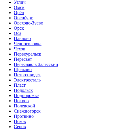
Углич
Омск
Орёл
Оренбург
Орехово-Зуево
Орск
Оса
Павлово
Черноголовка
Чехов
Первоуральск
Пересвет
Переславль-Залесский
Щелково
Петрозаводск
Электросталь
Пласт
Подольск
Подпорожье
Покров
Полевской
Снежногорск
Протвино
Псков
Серов