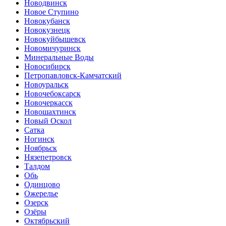
Новодвинск
Новое Ступино
Новокубанск
Новокузнецк
Новокуйбышевск
Новомичуринск
Минеральные Воды
Новосибирск
Петропавловск-Камчатский
Новоуральск
Новочебоксарск
Новочеркасск
Новошахтинск
Новый Оскол
Сатка
Ногинск
Ноябрьск
Нязепетровск
Талдом
Обь
Одинцово
Ожерелье
Озерск
Озёры
Октябрьский