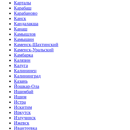
Карталы
Карабаш
Карабаново
Канск
Кандалакша
Канаш
Камышлов
Камышин
Каменск-Шахтинский
Каменск-Уральский
Камбарка
Калязин
Калуга
Калининец
Калининград
Казань
Йошкар-Ола
Ишимбай
Ишим
Истра
Искитим
Иркутск
Излучинск
Ижевск
Ивантеевка