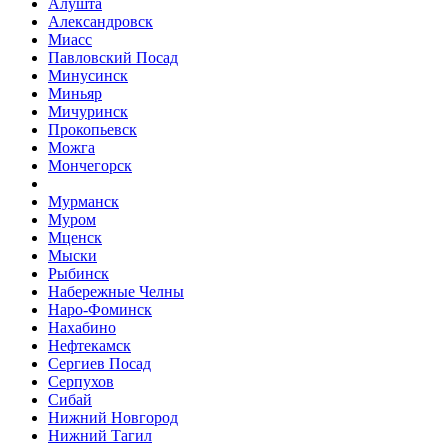
Алушта
Александровск
Миасс
Павловский Посад
Минусинск
Миньяр
Мичуринск
Прокопьевск
Можга
Мончегорск
Мурманск
Муром
Мценск
Мыски
Рыбинск
Набережные Челны
Наро-Фоминск
Нахабино
Нефтекамск
Сергиев Посад
Серпухов
Сибай
Нижний Новгород
Нижний Тагил