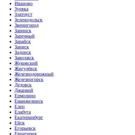
Иваново
Зуевка
Златоуст
Зеленодольск
Звенигород
Заринск
Заречный
Зарайск
Заинск
Задонск
Заволжск
Жуковский
Жигулёвск
Железнодорожный
Железногорск
Дедовск
Джанкой
Ермолино
Еманжелинск
Елец
Елабуга
Екатеринбург
Ейск
Егорьевск
Евпатория