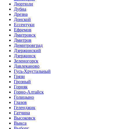
Дюртюли
Дубна
Дрезна
Донской
Ессентуки
Ефремов
Дмитровск
Дмитров
Димитровград
Дзержинский
Дзержинск
Зеленогорск
Давлеканово
Гусь-Хрустальный
Грязи
Грозный
Горняк
Горно-Алтайск
Голицыно
Глазов
Геленджик
Гатчина
Высоковск
Выкса
Выборг