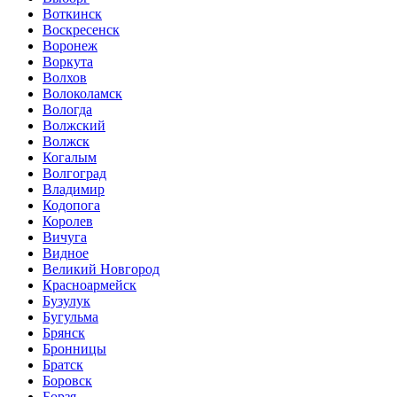
Воткинск
Воскресенск
Воронеж
Воркута
Волхов
Волоколамск
Вологда
Волжский
Волжск
Когалым
Волгоград
Владимир
Кодопога
Королев
Вичуга
Видное
Великий Новгород
Красноармейск
Бузулук
Бугульма
Брянск
Бронницы
Братск
Боровск
Борзя