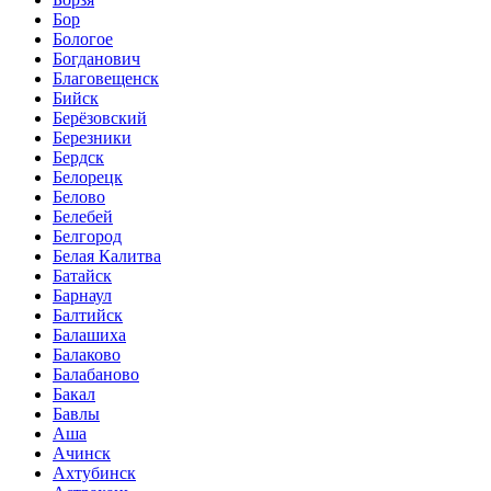
Бор
Бологое
Богданович
Благовещенск
Бийск
Берёзовский
Березники
Бердск
Белорецк
Белово
Белебей
Белгород
Белая Калитва
Батайск
Барнаул
Балтийск
Балашиха
Балаково
Балабаново
Бакал
Бавлы
Аша
Ачинск
Ахтубинск