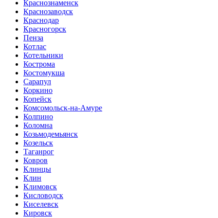
Краснознаменск
Краснозаводск
Краснодар
Красногорск
Пенза
Котлас
Котельники
Кострома
Костомукша
Сарапул
Коркино
Копейск
Комсомольск-на-Амуре
Колпино
Коломна
Козьмодемьянск
Козельск
Таганрог
Ковров
Клинцы
Клин
Климовск
Кисловодск
Киселевск
Кировск