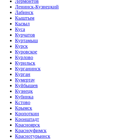
Лермонтов
Ленинск-Кузнецкий
Лабинск
Кыштым
Кызыл
Куса
Курчатов
Куртамыш
Курск
Куровское
Курлово
Курильск
Курганинск
Курган
Кумертау
Куйбышев
Кузнецк
Кубинка
Кстово
Крымск
Кропоткин
Кронштадт
Красноярск
Красноуфимск
Краснотурьинск