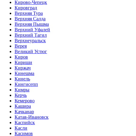
Кирово-Чепецк
Кировград
Верхняя Тура
Верхняя Салда
Верхняя Пышма
Верхний Уфалей
Верхний Тагил
Верхнеуральск
Верея
Великий Устюг
Киров
Кириши
Киржач
Кинешма
Кинель
Кингисепп
Кимры
Керчь
Кемерово
Кашира
Качканар
Катав-Ивановск
Каспийск
Касли
Касимов