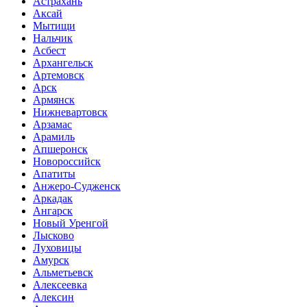
Астрахань
Аксай
Мытищи
Нальчик
Асбест
Архангельск
Артемовск
Арск
Армянск
Нижневартовск
Арзамас
Арамиль
Апшеронск
Новороссийск
Апатиты
Анжеро-Судженск
Аркадак
Ангарск
Новый Уренгой
Лысково
Луховицы
Амурск
Альметьевск
Алексеевка
Алексин