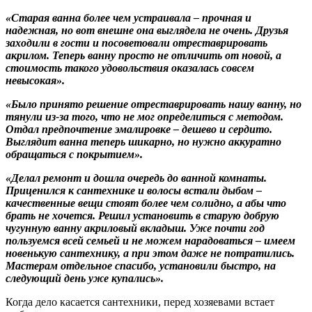
«Старая ванна более чем устраивала – прочная и
надежная, но вот внешне она выглядела не очень. Друзья
заходили в гости и посоветовали отреставрировать
акрилом. Теперь ванну просто не отличить от новой, а
стоимость такого удовольствия оказалась совсем
невысокая».
«Было принято решение отреставрировать нашу ванну, но
тянули из-за того, что не мог определиться с методом.
Отдал предпочтение эмалировке – дешево и сердито.
Выглядит ванна теперь шикарно, но нужно аккуратно
обращаться с покрытием».
«Делал ремонт и дошла очередь до ванной комнаты.
Приценился к сантехнике и волосы встали дыбом –
качественные вещи стоят более чем солидно, а абы что
брать не хочется. Решил установить в старую добрую
чугунную ванну акриловый вкладыш. Уже почти год
пользуемся всей семьей и не можем нарадоваться – имеем
новенькую сантехнику, а при этом даже не потратились.
Мастерам отдельное спасибо, установили быстро, на
следующий день уже купались».
Когда дело касается сантехники, перед хозяевами встает