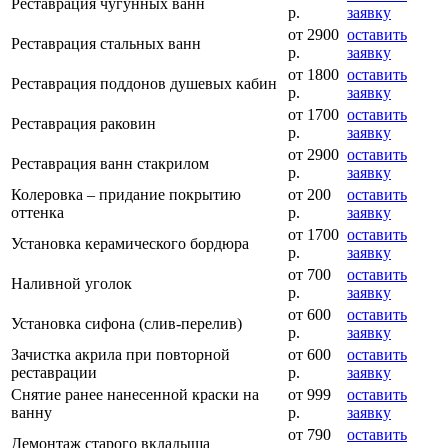
Реставрация чугунных ванн
р.
заявку
от 2900
оставить
Реставрация стальных ванн
р.
заявку
от 1800
оставить
Реставрация поддонов душевых кабин
р.
заявку
от 1700
оставить
Реставрация раковин
р.
заявку
от 2900
оставить
Реставрация ванн стакрилом
р.
заявку
Колеровка – придание покрытию
от 200
оставить
оттенка
р.
заявку
от 1700
оставить
Установка керамического бордюра
р.
заявку
от 700
оставить
Наливной уголок
р.
заявку
от 600
оставить
Установка сифона (слив-перелив)
р.
заявку
Зачистка акрила при повторной
от 600
оставить
реставрации
р.
заявку
Снятие ранее нанесенной краски на
от 999
оставить
ванну
р.
заявку
от 790
оставить
Демонтаж старого вкладыша