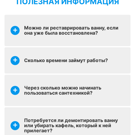
ПОЛЕЗНАЯ ИНФОРМАЦИЯ
оставить заявку
Реставрация раковин
от 1700 р.
Можно ли реставрировать ванну, если
Реставрация ванн
оставить заявку
она уже была восстановлена?
от 2900 р.
стакрилом
Колеровка – придание
оставить заявку
от 200 р.
покрытию оттенка
Сколько времени займут работы?
Установка
оставить заявку
керамического
от 1700 р.
бордюра
Через сколько можно начинать
пользоваться сантехникой?
оставить заявку
Наливной уголок
от 700 р.
Потребуется ли демонтировать ванну
или убирать кафель, который к ней
Установка сифона
оставить заявку
от 600 р.
прилегает?
(слив-перелив)