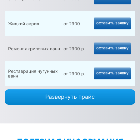
оставить заявку
Жидкий акрил
от 2900
оставить заявку
Ремонт акриловых ванн
от 2900 р
Реставрация чугунных
оставить заявку
от 2900 р.
ванн
Реставрация стальных
Развернуть прайс
оставить заявку
от 2900 р.
ванн
Реставрация поддонов
оставить заявку
от 1800 р.
душевых кабин