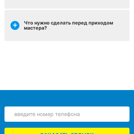
Зачистка акрила при
оставить заявку
от 600 р.
повторной реставрации
Что нужно сделать перед приходом
мастера?
Снятие ранее
оставить заявку
нанесенной краски на
от 999 р.
ванну
Демонтаж старого
оставить заявку
от 790 р.
вкладыша
Шпатлевание –
оставить заявку
выравнивание сколов и
от 200 р.
трещин