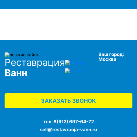
Ваш город:
Москва
Реставрация
Ванн
ЗАКАЗАТЬ ЗВОНОК
тел:
8(912) 697-64-72
sell@restavracja-vann.ru