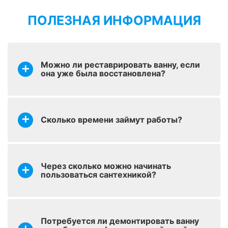
ПОЛЕЗНАЯ ИНФОРМАЦИЯ
оставить заявку
Реставрация раковин
от 1700 р.
Можно ли реставрировать ванну, если
Реставрация ванн
оставить заявку
она уже была восстановлена?
от 2900 р.
стакрилом
Колеровка – придание
оставить заявку
от 200 р.
покрытию оттенка
Сколько времени займут работы?
Установка
оставить заявку
керамического
от 1700 р.
бордюра
Через сколько можно начинать
пользоваться сантехникой?
оставить заявку
Наливной уголок
от 700 р.
Потребуется ли демонтировать ванну