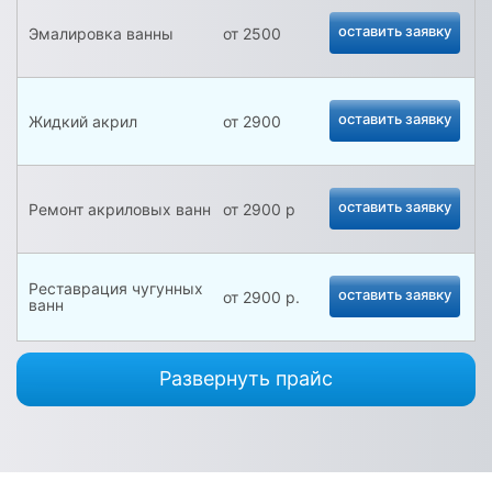
оставить заявку
Эмалировка ванны
от 2500
оставить заявку
Жидкий акрил
от 2900
оставить заявку
Ремонт акриловых ванн
от 2900 р
Реставрация чугунных
оставить заявку
от 2900 р.
ванн
Реставрация стальных
Развернуть прайс
оставить заявку
от 2900 р.
ванн
Реставрация поддонов
оставить заявку
от 1800 р.
душевых кабин