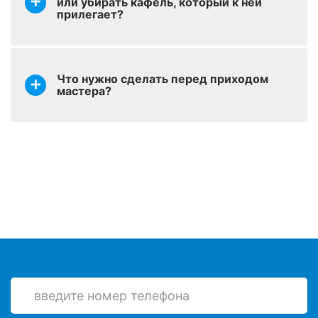
или убирать кафель, который к ней
Установка сифона
оставить заявку
от 600 р.
прилегает?
(слив-перелив)
Зачистка акрила при
оставить заявку
от 600 р.
повторной реставрации
Что нужно сделать перед приходом
мастера?
Снятие ранее
оставить заявку
нанесенной краски на
от 999 р.
ванну
Демонтаж старого
оставить заявку
от 790 р.
вкладыша
Шпатлевание –
оставить заявку
выравнивание сколов и
от 200 р.
трещин