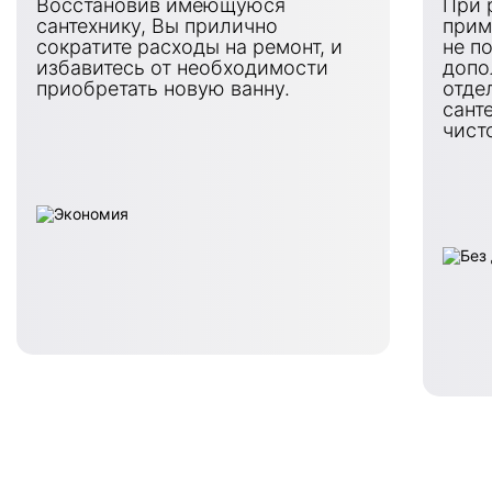
Восстановив имеющуюся
При 
сантехнику, Вы прилично
прим
сократите расходы на ремонт, и
не п
избавитесь от необходимости
допо
приобретать новую ванну.
отде
сант
чист