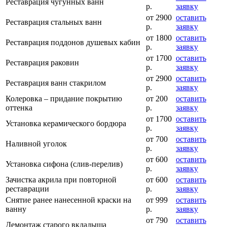
Реставрация чугунных ванн
р.
заявку
от 2900
оставить
Реставрация стальных ванн
р.
заявку
от 1800
оставить
Реставрация поддонов душевых кабин
р.
заявку
от 1700
оставить
Реставрация раковин
р.
заявку
от 2900
оставить
Реставрация ванн стакрилом
р.
заявку
Колеровка – придание покрытию
от 200
оставить
оттенка
р.
заявку
от 1700
оставить
Установка керамического бордюра
р.
заявку
от 700
оставить
Наливной уголок
р.
заявку
от 600
оставить
Установка сифона (слив-перелив)
р.
заявку
Зачистка акрила при повторной
от 600
оставить
реставрации
р.
заявку
Снятие ранее нанесенной краски на
от 999
оставить
ванну
р.
заявку
от 790
оставить
Демонтаж старого вкладыша