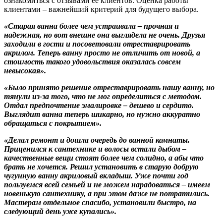
ознакомиться с отзывами ее клиентов. Оценка работы
клиентами – важнейший критерий для будущего выбора.
«Старая ванна более чем устраивала – прочная и
надежная, но вот внешне она выглядела не очень. Друзья
заходили в гости и посоветовали отреставрировать
акрилом. Теперь ванну просто не отличить от новой, а
стоимость такого удовольствия оказалась совсем
невысокая».
«Было принято решение отреставрировать нашу ванну, но
тянули из-за того, что не мог определиться с методом.
Отдал предпочтение эмалировке – дешево и сердито.
Выглядит ванна теперь шикарно, но нужно аккуратно
обращаться с покрытием».
«Делал ремонт и дошла очередь до ванной комнаты.
Приценился к сантехнике и волосы встали дыбом –
качественные вещи стоят более чем солидно, а абы что
брать не хочется. Решил установить в старую добрую
чугунную ванну акриловый вкладыш. Уже почти год
пользуемся всей семьей и не можем нарадоваться – имеем
новенькую сантехнику, а при этом даже не потратились.
Мастерам отдельное спасибо, установили быстро, на
следующий день уже купались».