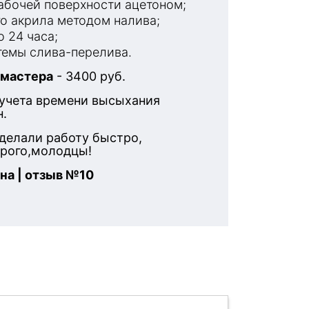
бочей поверхности ацетоном;
о акрила методом налива;
 24 часа;
емы слива-перелива.
 мастера
- 3400 руб.
 учета времени высыхания
н.
делали работу быстро,
орого,молодцы!
на | отзыв №10