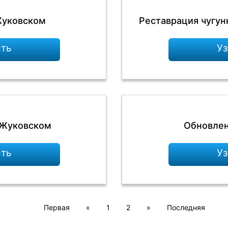
Жуковском
Реставрация чугун
сть
Уз
 Жуковском
Обновлен
сть
Уз
Первая
«
1
2
»
Последняя