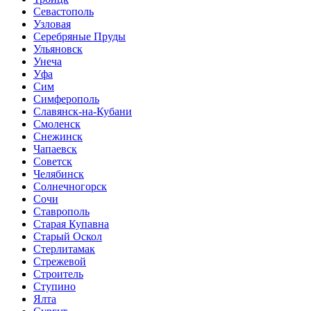
Севастополь
Узловая
Серебряные Пруды
Ульяновск
Унеча
Уфа
Сим
Симферополь
Славянск-на-Кубани
Смоленск
Снежинск
Чапаевск
Советск
Челябинск
Солнечногорск
Сочи
Ставрополь
Старая Купавна
Старый Оскол
Стерлитамак
Стрежевой
Строитель
Ступино
Ялта