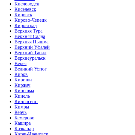
Кисловодск
Киселевск
Кировск
Кирово-Чепецк
Кировград
Верхняя Тура
Верхняя Салда
Верхняя Пышма
Верхний Уфалей
Верхний Тагил
Верхнеуральск
Верея
Великий Устюг
Киров
Кириши
Киржач
Кинешма
Кинель
Кингисепп
Кимры
Керчь
Кемерово
Кашира
Качканар
Катав-Ивановск