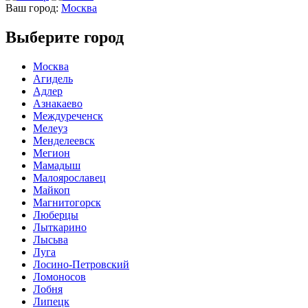
Ваш город:
Москва
Выберите город
Москва
Агидель
Адлер
Азнакаево
Междуреченск
Мелеуз
Менделеевск
Мегион
Мамадыш
Малоярославец
Майкоп
Магнитогорск
Люберцы
Лыткарино
Лысьва
Луга
Лосино-Петровский
Ломоносов
Лобня
Липецк