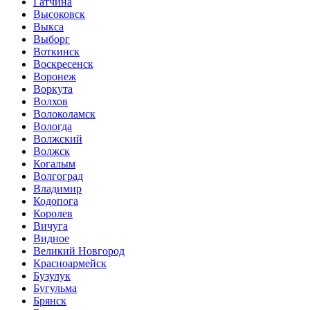
Гатчина
Высоковск
Выкса
Выборг
Воткинск
Воскресенск
Воронеж
Воркута
Волхов
Волоколамск
Вологда
Волжский
Волжск
Когалым
Волгоград
Владимир
Кодопога
Королев
Вичуга
Видное
Великий Новгород
Красноармейск
Бузулук
Бугульма
Брянск