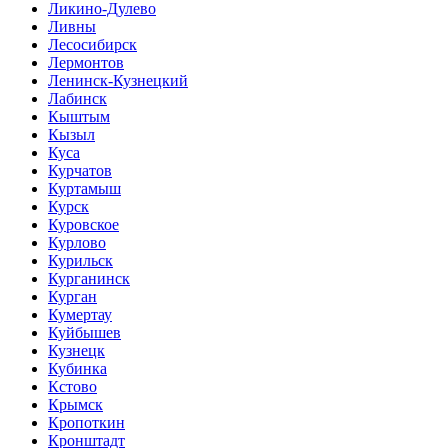
Ликино-Дулево
Ливны
Лесосибирск
Лермонтов
Ленинск-Кузнецкий
Лабинск
Кыштым
Кызыл
Куса
Курчатов
Куртамыш
Курск
Куровское
Курлово
Курильск
Курганинск
Курган
Кумертау
Куйбышев
Кузнецк
Кубинка
Кстово
Крымск
Кропоткин
Кронштадт