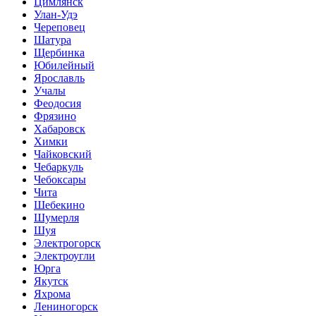
Цимлянск
Улан-Удэ
Череповец
Шатура
Щербинка
Юбилейный
Ярославль
Учалы
Феодосия
Фрязино
Хабаровск
Химки
Чайковский
Чебаркуль
Чебоксары
Чита
Шебекино
Шумерля
Шуя
Электрогорск
Электроугли
Юрга
Якутск
Яхрома
Лениногорск