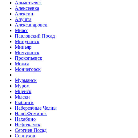
Альметьевск
Алексеевка
Алексин
Алушта
Александровск
Миасс
Павловский Посад
Минусинск
Миньяр
Мичуринск
Прокопьевск
Можга
Мончегорск
Мурманск
Муром
Мценск
Мыски
Рыбинск
Набережные Челны
Наро-Фоминск
Нахабино
Нефтекамск
Сергиев Посад
Серпухов