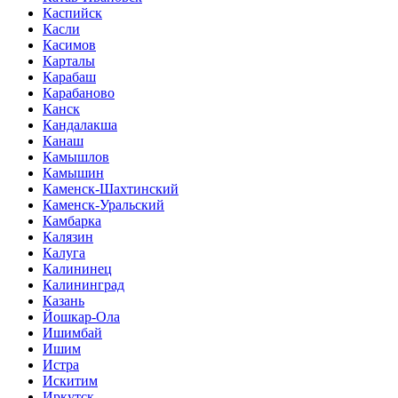
Каспийск
Касли
Касимов
Карталы
Карабаш
Карабаново
Канск
Кандалакша
Канаш
Камышлов
Камышин
Каменск-Шахтинский
Каменск-Уральский
Камбарка
Калязин
Калуга
Калининец
Калининград
Казань
Йошкар-Ола
Ишимбай
Ишим
Истра
Искитим
Иркутск