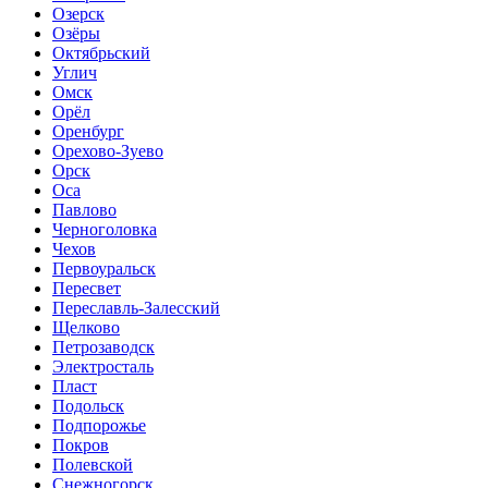
Озерск
Озёры
Октябрьский
Углич
Омск
Орёл
Оренбург
Орехово-Зуево
Орск
Оса
Павлово
Черноголовка
Чехов
Первоуральск
Пересвет
Переславль-Залесский
Щелково
Петрозаводск
Электросталь
Пласт
Подольск
Подпорожье
Покров
Полевской
Снежногорск