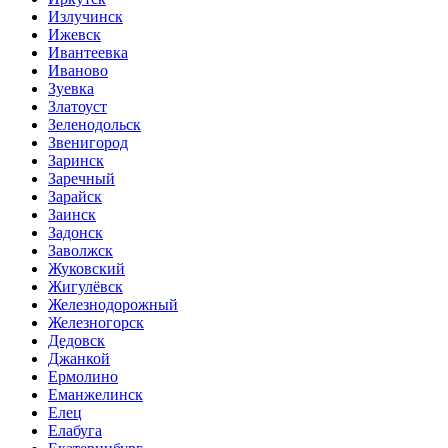
Излучинск
Ижевск
Ивантеевка
Иваново
Зуевка
Златоуст
Зеленодольск
Звенигород
Заринск
Заречный
Зарайск
Заинск
Задонск
Заволжск
Жуковский
Жигулёвск
Железнодорожный
Железногорск
Дедовск
Джанкой
Ермолино
Еманжелинск
Елец
Елабуга