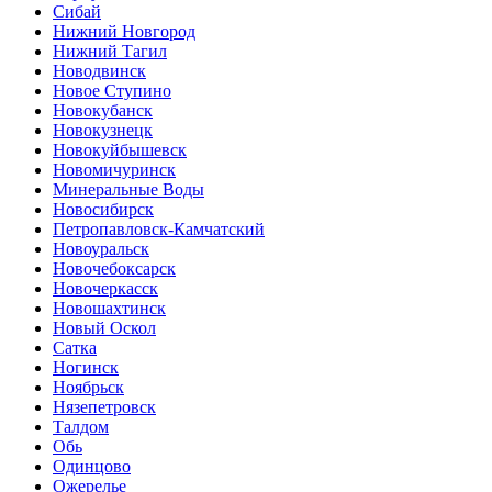
Сибай
Нижний Новгород
Нижний Тагил
Новодвинск
Новое Ступино
Новокубанск
Новокузнецк
Новокуйбышевск
Новомичуринск
Минеральные Воды
Новосибирск
Петропавловск-Камчатский
Новоуральск
Новочебоксарск
Новочеркасск
Новошахтинск
Новый Оскол
Сатка
Ногинск
Ноябрьск
Нязепетровск
Талдом
Обь
Одинцово
Ожерелье