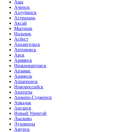
Аша
Ачинск
Ахтубинск
Астрахань
Аксай
Мытищи
Нальчик
Асбест
Архангельск
Артемовск
Арск
Армянск
Нижневартовск
Арзамас
Арамиль
Апшеронск
Новороссийск
Апатиты
Анжеро-Судженск
Аркадак
Ангарск
Новый Уренгой
Лысково
Луховицы
Амурск