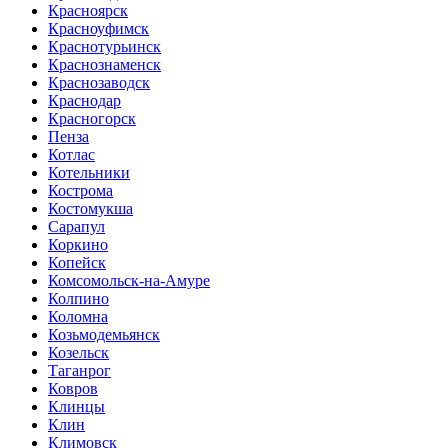
Красноярск
Красноуфимск
Краснотурьинск
Краснознаменск
Краснозаводск
Краснодар
Красногорск
Пенза
Котлас
Котельники
Кострома
Костомукша
Сарапул
Коркино
Копейск
Комсомольск-на-Амуре
Колпино
Коломна
Козьмодемьянск
Козельск
Таганрог
Ковров
Клинцы
Клин
Климовск