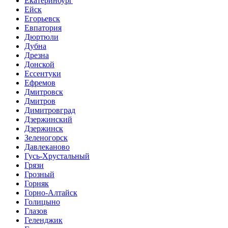
Екатеринбург
Ейск
Егорьевск
Евпатория
Дюртюли
Дубна
Дрезна
Донской
Ессентуки
Ефремов
Дмитровск
Дмитров
Димитровград
Дзержинский
Дзержинск
Зеленогорск
Давлеканово
Гусь-Хрустальный
Грязи
Грозный
Горняк
Горно-Алтайск
Голицыно
Глазов
Геленджик