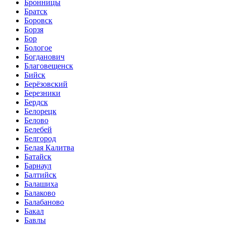
Бронницы
Братск
Боровск
Борзя
Бор
Бологое
Богданович
Благовещенск
Бийск
Берёзовский
Березники
Бердск
Белорецк
Белово
Белебей
Белгород
Белая Калитва
Батайск
Барнаул
Балтийск
Балашиха
Балаково
Балабаново
Бакал
Бавлы