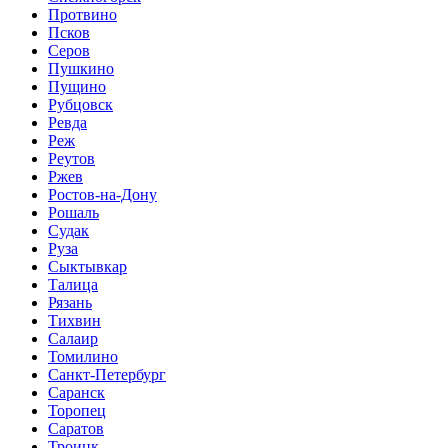
Протвино
Псков
Серов
Пушкино
Пущино
Рубцовск
Ревда
Реж
Реутов
Ржев
Ростов-на-Дону
Рошаль
Судак
Руза
Сыктывкар
Талица
Рязань
Тихвин
Салаир
Томилино
Санкт-Петербург
Саранск
Торопец
Саратов
Троицк