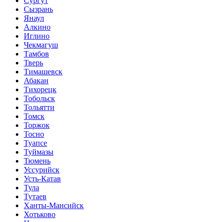
Сургут
Сызрань
Янаул
Алкино
Иглино
Чекмагуш
Тамбов
Тверь
Тимашевск
Абакан
Тихорецк
Тобольск
Тольятти
Томск
Торжок
Тосно
Туапсе
Туймазы
Тюмень
Уссурийск
Усть-Катав
Тула
Тутаев
Ханты-Мансийск
Хотьково