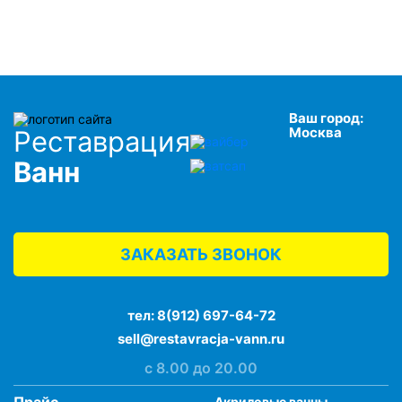
Ваш город:
Москва
Реставрация
Ванн
ЗАКАЗАТЬ ЗВОНОК
тел:
8(912) 697-64-72
sell@restavracja-vann.ru
с 8.00 до 20.00
Акриловые ванны