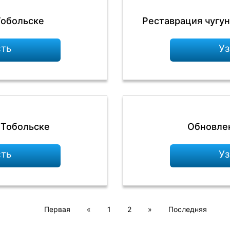
Тобольске
Реставрация чугу
сть
Уз
 Тобольске
Обновлен
сть
Уз
Первая
«
1
2
»
Последняя