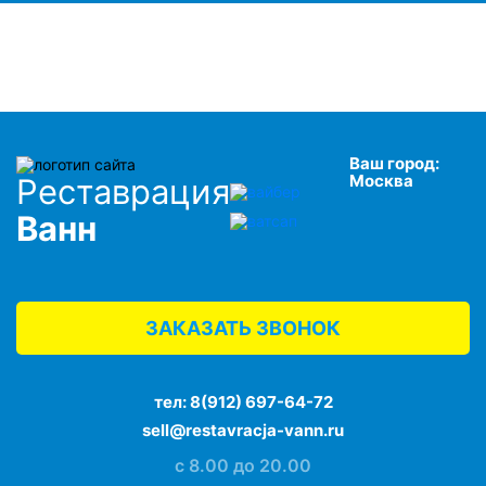
Ваш город:
Москва
Реставрация
Ванн
ЗАКАЗАТЬ ЗВОНОК
тел:
8(912) 697-64-72
sell@restavracja-vann.ru
с 8.00 до 20.00