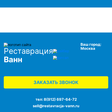
Ваш город:
Москва
Реставрация
Ванн
ЗАКАЗАТЬ ЗВОНОК
тел:
8(912) 697-64-72
sell@restavracja-vann.ru