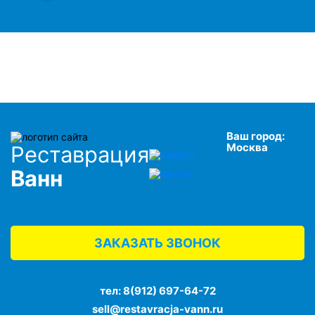
Ваш город:
Москва
Реставрация
Ванн
ЗАКАЗАТЬ ЗВОНОК
тел:
8(912) 697-64-72
sell@restavracja-vann.ru