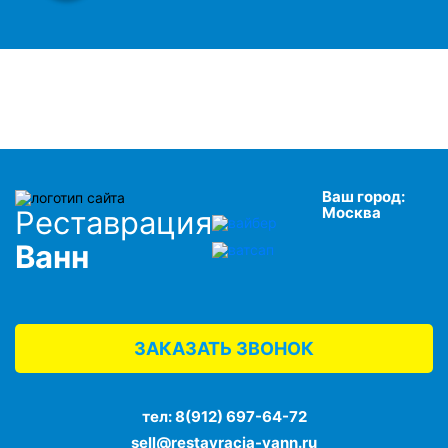
Ваш город:
Москва
Реставрация
Ванн
ЗАКАЗАТЬ ЗВОНОК
тел:
8(912) 697-64-72
sell@restavracja-vann.ru