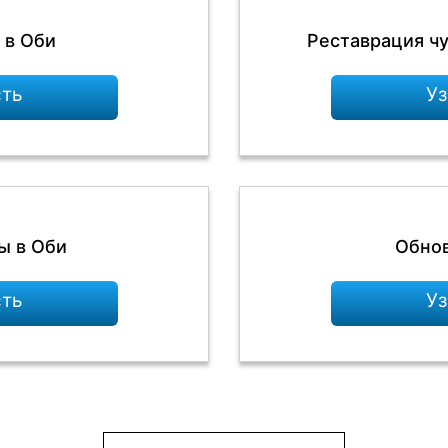
 в Оби
Реставрация ч
сть
Уз
ы в Оби
Обнов
сть
Уз