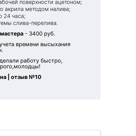
бочей поверхности ацетоном;
о акрила методом налива;
 24 часа;
емы слива-перелива.
 мастера
- 3400 руб.
 учета времени высыхания
н.
делали работу быстро,
орого,молодцы!
на | отзыв №10