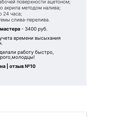
бочей поверхности ацетоном;
о акрила методом налива;
 24 часа;
емы слива-перелива.
 мастера
- 3400 руб.
 учета времени высыхания
н.
делали работу быстро,
орого,молодцы!
на | отзыв №10