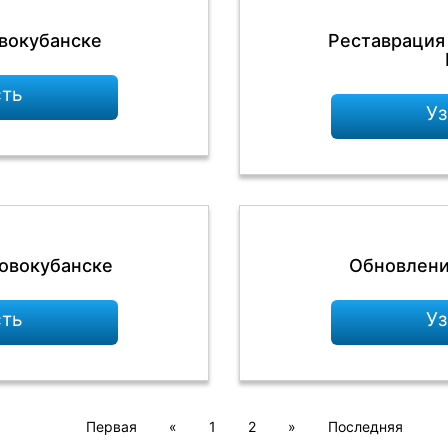
овокубанске
Реставрация
сть
Уз
Новокубанске
Обновлени
сть
Уз
Первая
«
1
2
»
Последняя