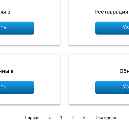
ны в
Реставрация
сть
Уз
нны в
Обн
сть
Уз
Первая
«
1
2
»
Последняя