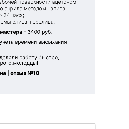
бочей поверхности ацетоном;
о акрила методом налива;
 24 часа;
емы слива-перелива.
 мастера
- 3400 руб.
 учета времени высыхания
н.
делали работу быстро,
орого,молодцы!
на | отзыв №10