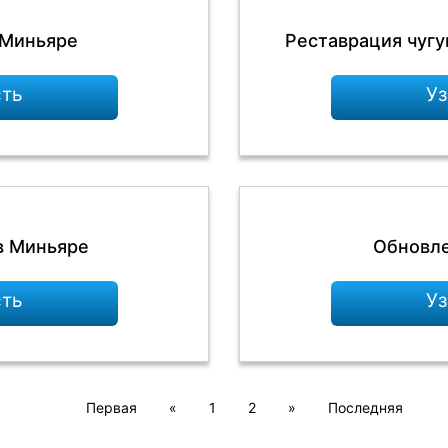
 Миньяре
Реставрация чугу
сть
Уз
в Миньяре
Обновле
сть
Уз
Первая
«
1
2
»
Последняя