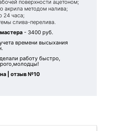
бочей поверхности ацетоном;
о акрила методом налива;
 24 часа;
емы слива-перелива.
 мастера
- 3400 руб.
 учета времени высыхания
н.
делали работу быстро,
орого,молодцы!
на | отзыв №10