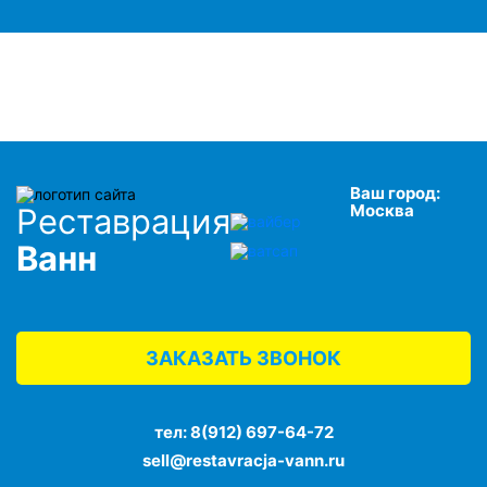
Ваш город:
Москва
Реставрация
Ванн
ЗАКАЗАТЬ ЗВОНОК
тел:
8(912) 697-64-72
sell@restavracja-vann.ru