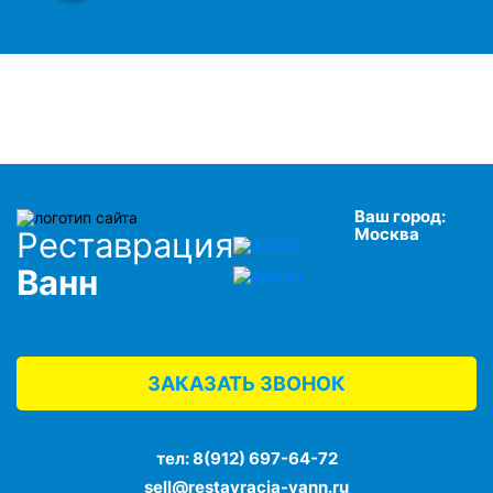
Ваш город:
Москва
Реставрация
Ванн
ЗАКАЗАТЬ ЗВОНОК
тел:
8(912) 697-64-72
sell@restavracja-vann.ru