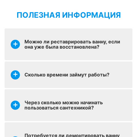
ПОЛЕЗНАЯ ИНФОРМАЦИЯ
оставить заявку
Реставрация раковин
от 1700 р.
Можно ли реставрировать ванну, если
Реставрация ванн
оставить заявку
она уже была восстановлена?
от 2900 р.
стакрилом
Колеровка – придание
оставить заявку
от 200 р.
покрытию оттенка
Сколько времени займут работы?
Установка
оставить заявку
керамического
от 1700 р.
бордюра
Через сколько можно начинать
пользоваться сантехникой?
оставить заявку
Наливной уголок
от 700 р.
Потребуется ли демонтировать ванну