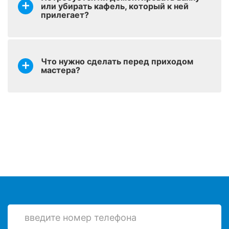
или убирать кафель, который к ней
Установка сифона
оставить заявку
от 600 р.
прилегает?
(слив-перелив)
Зачистка акрила при
оставить заявку
от 600 р.
повторной реставрации
Что нужно сделать перед приходом
мастера?
Снятие ранее
оставить заявку
нанесенной краски на
от 999 р.
ванну
Демонтаж старого
оставить заявку
от 790 р.
вкладыша
Шпатлевание –
оставить заявку
выравнивание сколов и
от 200 р.
трещин