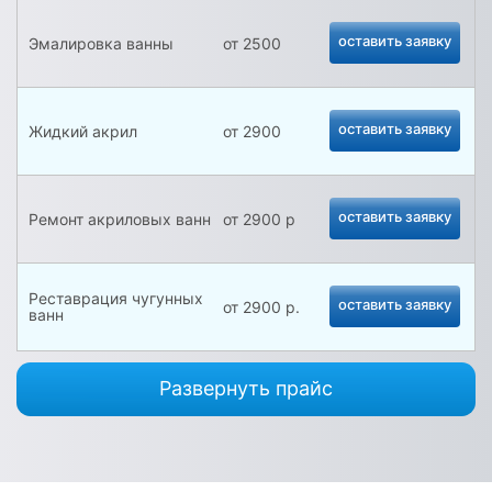
оставить заявку
Эмалировка ванны
от 2500
оставить заявку
Жидкий акрил
от 2900
оставить заявку
Ремонт акриловых ванн
от 2900 р
Реставрация чугунных
оставить заявку
от 2900 р.
ванн
Реставрация стальных
Развернуть прайс
оставить заявку
от 2900 р.
ванн
Реставрация поддонов
оставить заявку
от 1800 р.
душевых кабин