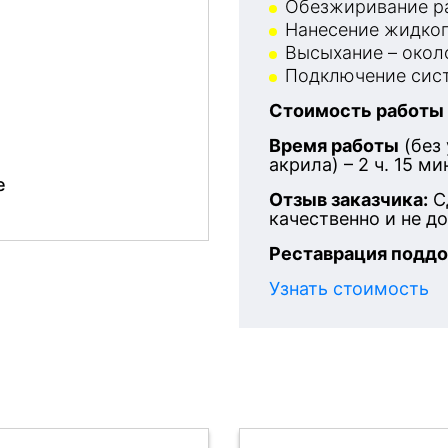
Обезжиривание ра
Нанесение жидког
Высыхание – около
Подключение сист
Стоимость работы
После
Время работы
(без
акрила) – 2 ч. 15 ми
е
Отзыв заказчика:
С
качественно и не д
Реставрация поддо
Узнать стоимость