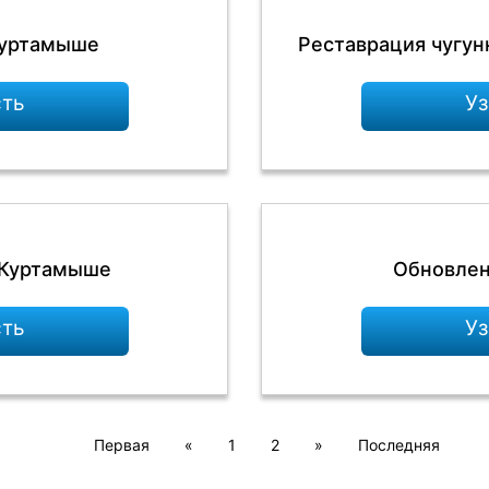
Куртамыше
Реставрация чугун
сть
Уз
 Куртамыше
Обновлен
сть
Уз
Первая
«
1
2
»
Последняя