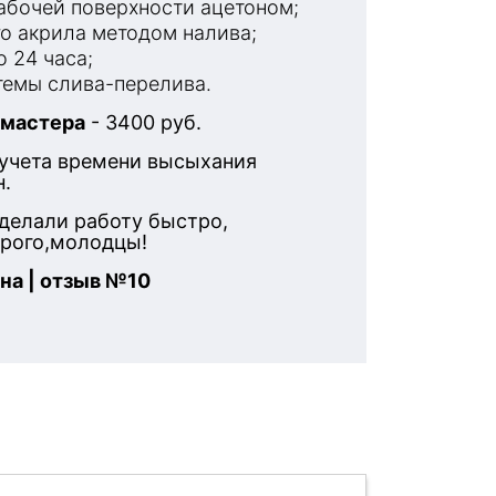
бочей поверхности ацетоном;
о акрила методом налива;
 24 часа;
емы слива-перелива.
 мастера
- 3400 руб.
 учета времени высыхания
н.
делали работу быстро,
орого,молодцы!
на | отзыв №10