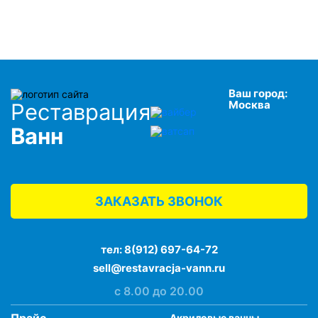
Ваш город:
Москва
Реставрация
Ванн
ЗАКАЗАТЬ ЗВОНОК
тел:
8(912) 697-64-72
sell@restavracja-vann.ru
с 8.00 до 20.00
Акриловые ванны