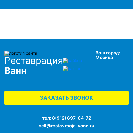
Ваш город:
Москва
Реставрация
Ванн
ЗАКАЗАТЬ ЗВОНОК
тел:
8(912) 697-64-72
sell@restavracja-vann.ru