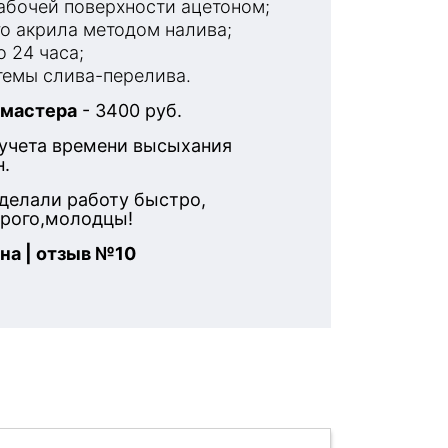
бочей поверхности ацетоном;
о акрила методом налива;
 24 часа;
емы слива-перелива.
 мастера
- 3400 руб.
 учета времени высыхания
н.
делали работу быстро,
орого,молодцы!
на | отзыв №10