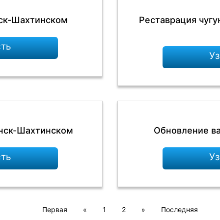
нск-Шахтинском
Реставрация чугу
сть
Уз
енск-Шахтинском
Обновление в
сть
Уз
Первая
«
1
2
»
Последняя