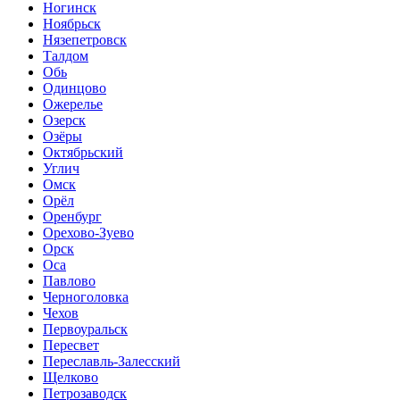
Ногинск
Ноябрьск
Нязепетровск
Талдом
Обь
Одинцово
Ожерелье
Озерск
Озёры
Октябрьский
Углич
Омск
Орёл
Оренбург
Орехово-Зуево
Орск
Оса
Павлово
Черноголовка
Чехов
Первоуральск
Пересвет
Переславль-Залесский
Щелково
Петрозаводск