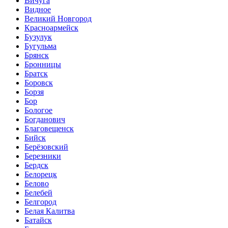
Вичуга
Видное
Великий Новгород
Красноармейск
Бузулук
Бугульма
Брянск
Бронницы
Братск
Боровск
Борзя
Бор
Бологое
Богданович
Благовещенск
Бийск
Берёзовский
Березники
Бердск
Белорецк
Белово
Белебей
Белгород
Белая Калитва
Батайск