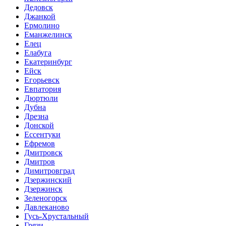
Дедовск
Джанкой
Ермолино
Еманжелинск
Елец
Елабуга
Екатеринбург
Ейск
Егорьевск
Евпатория
Дюртюли
Дубна
Дрезна
Донской
Ессентуки
Ефремов
Дмитровск
Дмитров
Димитровград
Дзержинский
Дзержинск
Зеленогорск
Давлеканово
Гусь-Хрустальный
Грязи