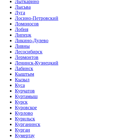
Лыткарино
Лысьва
Луга
Лосино-Петровский
Ломоносов
Лобня
Липецк
Ликино-Дулево
Ливны
Лесосибирск
Лермонтов
Ленинск-Кузнецкий
Лабинск
Кыштым
Кызыл
Куса
Курчатов
Куртамыш
Курск
Куровское
Курлово
Курильск
Курганинск
Курган
Кумертау