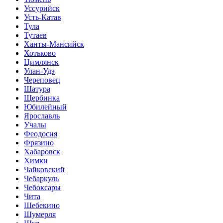
Уссурийск
Усть-Катав
Тула
Тутаев
Ханты-Мансийск
Хотьково
Цимлянск
Улан-Удэ
Череповец
Шатура
Щербинка
Юбилейный
Ярославль
Учалы
Феодосия
Фрязино
Хабаровск
Химки
Чайковский
Чебаркуль
Чебоксары
Чита
Шебекино
Шумерля