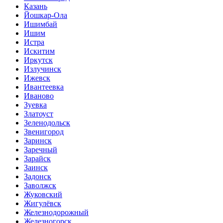
Казань
Йошкар-Ола
Ишимбай
Ишим
Истра
Искитим
Иркутск
Излучинск
Ижевск
Ивантеевка
Иваново
Зуевка
Златоуст
Зеленодольск
Звенигород
Заринск
Заречный
Зарайск
Заинск
Задонск
Заволжск
Жуковский
Жигулёвск
Железнодорожный
Железногорск