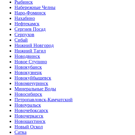
Рыбинск
Набережные Челны
Наро-Фоминск
Нахабино
Нефтекамск
Сергиев Посад
Серпухов
Сибай
Нижний Новгород
Нижний Тагил
Новодвинск
Новое Ступино
Новокубанск
Новокузнецк
Новокуйбышевск
Новомичуринск
Минеральные Воды
Новосибирск
Петропавловск-Камчатский
Новоуральск
Новочебоксарск
Новочеркасск
Новошахтинск
Новый Оскол
Сатка