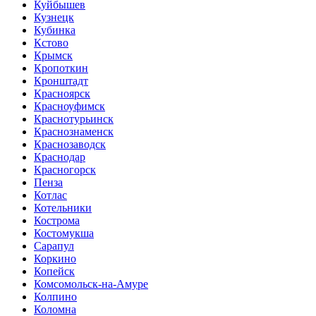
Куйбышев
Кузнецк
Кубинка
Кстово
Крымск
Кропоткин
Кронштадт
Красноярск
Красноуфимск
Краснотурьинск
Краснознаменск
Краснозаводск
Краснодар
Красногорск
Пенза
Котлас
Котельники
Кострома
Костомукша
Сарапул
Коркино
Копейск
Комсомольск-на-Амуре
Колпино
Коломна