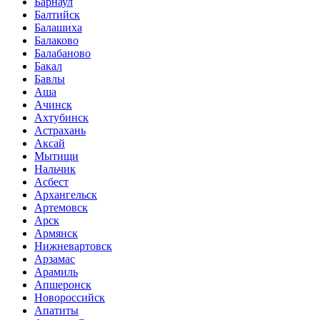
Барнаул
Балтийск
Балашиха
Балаково
Балабаново
Бакал
Бавлы
Аша
Ачинск
Ахтубинск
Астрахань
Аксай
Мытищи
Нальчик
Асбест
Архангельск
Артемовск
Арск
Армянск
Нижневартовск
Арзамас
Арамиль
Апшеронск
Новороссийск
Апатиты