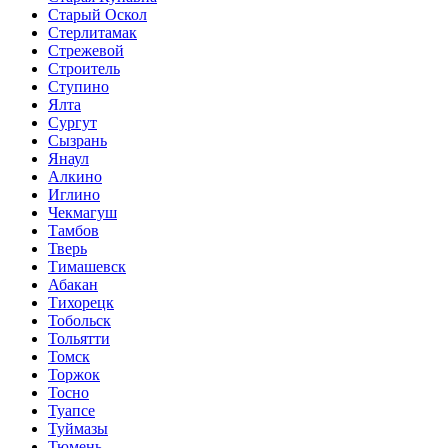
Старый Оскол
Стерлитамак
Стрежевой
Строитель
Ступино
Ялта
Сургут
Сызрань
Янаул
Алкино
Иглино
Чекмагуш
Тамбов
Тверь
Тимашевск
Абакан
Тихорецк
Тобольск
Тольятти
Томск
Торжок
Тосно
Туапсе
Туймазы
Тюмень