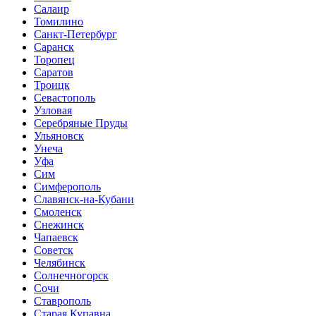
Салаир
Томилино
Санкт-Петербург
Саранск
Торопец
Саратов
Троицк
Севастополь
Узловая
Серебряные Пруды
Ульяновск
Унеча
Уфа
Сим
Симферополь
Славянск-на-Кубани
Смоленск
Снежинск
Чапаевск
Советск
Челябинск
Солнечногорск
Сочи
Ставрополь
Старая Купавна