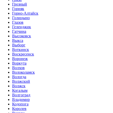
Грозный
Горняк
Горно-Алтайск
Голицыно
Глазов
Геленджик
Гатчина
Высоковск
Выкса
Выборг
Воткинск
Воскресенск
Воронеж
Воркута
Волхов
Волоколамск
Вологда
Волжский
Волжск
Когалым
Волгоград
Владимир
Кодопога
Королев