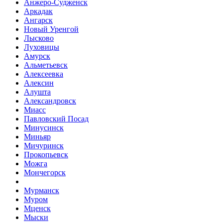
Анжеро-Судженск
Аркадак
Ангарск
Новый Уренгой
Лысково
Луховицы
Амурск
Альметьевск
Алексеевка
Алексин
Алушта
Александровск
Миасс
Павловский Посад
Минусинск
Миньяр
Мичуринск
Прокопьевск
Можга
Мончегорск
Мурманск
Муром
Мценск
Мыски