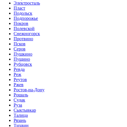
Электросталь
Пласт
Подольск
Подпорожье
Покров
Полевской
Снежногорск
Протвино
Псков
Серов
Пушкино
Пущино
Рубцовск
Ревда
Реж
Реутов
Ржев
Ростов-на-Дону
Рошаль
Судак
Руза
Сыктывкар
Талица
Рязань
Тихвин