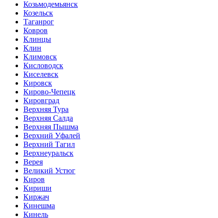
Козьмодемьянск
Козельск
Таганрог
Ковров
Клинцы
Клин
Климовск
Кисловодск
Киселевск
Кировск
Кирово-Чепецк
Кировград
Верхняя Тура
Верхняя Салда
Верхняя Пышма
Верхний Уфалей
Верхний Тагил
Верхнеуральск
Верея
Великий Устюг
Киров
Кириши
Киржач
Кинешма
Кинель