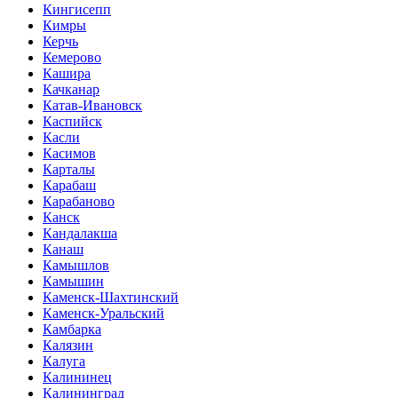
Кингисепп
Кимры
Керчь
Кемерово
Кашира
Качканар
Катав-Ивановск
Каспийск
Касли
Касимов
Карталы
Карабаш
Карабаново
Канск
Кандалакша
Канаш
Камышлов
Камышин
Каменск-Шахтинский
Каменск-Уральский
Камбарка
Калязин
Калуга
Калининец
Калининград