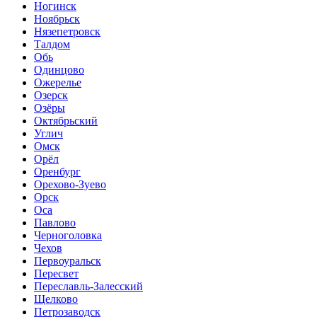
Ногинск
Ноябрьск
Нязепетровск
Талдом
Обь
Одинцово
Ожерелье
Озерск
Озёры
Октябрьский
Углич
Омск
Орёл
Оренбург
Орехово-Зуево
Орск
Оса
Павлово
Черноголовка
Чехов
Первоуральск
Пересвет
Переславль-Залесский
Щелково
Петрозаводск