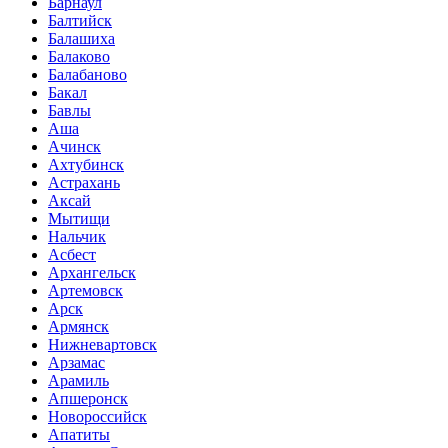
Барнаул
Балтийск
Балашиха
Балаково
Балабаново
Бакал
Бавлы
Аша
Ачинск
Ахтубинск
Астрахань
Аксай
Мытищи
Нальчик
Асбест
Архангельск
Артемовск
Арск
Армянск
Нижневартовск
Арзамас
Арамиль
Апшеронск
Новороссийск
Апатиты