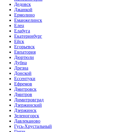
Дедовск
Джанкой
Ермолино
Еманжелинск
Елец
Елабуга
Екатеринбург
Ейск
Егорьевск
Евпатория
Дюртюли
Дубна
Дрезна
Донской
Ессентуки
Ефремов
Дмитровск
Дмитров
Димитровград
Дзержинский
Дзержинск
Зеленогорск
Давлеканово
Гусь-Хрустальный
Грязи