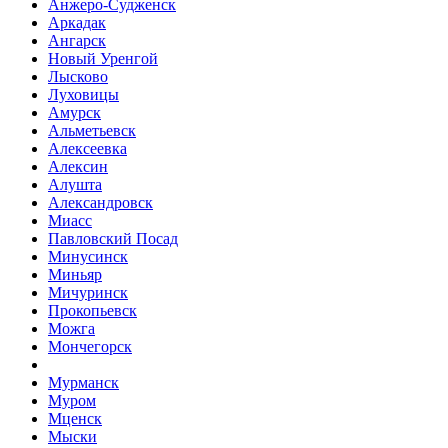
Анжеро-Судженск
Аркадак
Ангарск
Новый Уренгой
Лысково
Луховицы
Амурск
Альметьевск
Алексеевка
Алексин
Алушта
Александровск
Миасс
Павловский Посад
Минусинск
Миньяр
Мичуринск
Прокопьевск
Можга
Мончегорск
Мурманск
Муром
Мценск
Мыски