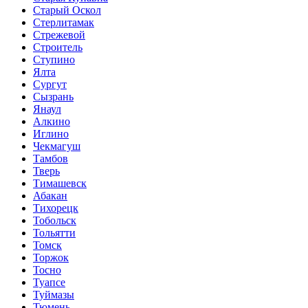
Старый Оскол
Стерлитамак
Стрежевой
Строитель
Ступино
Ялта
Сургут
Сызрань
Янаул
Алкино
Иглино
Чекмагуш
Тамбов
Тверь
Тимашевск
Абакан
Тихорецк
Тобольск
Тольятти
Томск
Торжок
Тосно
Туапсе
Туймазы
Тюмень