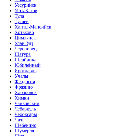
Уссурийск
Усть-Катав
Тула
Тутаев
Ханты-Мансийск
Хотьково
Цимлянск
Улан-Удэ
Череповец
Шатура
Щербинка
Юбилейный
Ярославль
Учалы
Феодосия
Фрязино
Хабаровск
Химки
Чайковский
Чебаркуль
Чебоксары
Чита
Шебекино
Шумерля