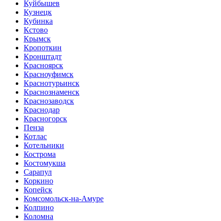
Куйбышев
Кузнецк
Кубинка
Кстово
Крымск
Кропоткин
Кронштадт
Красноярск
Красноуфимск
Краснотурьинск
Краснознаменск
Краснозаводск
Краснодар
Красногорск
Пенза
Котлас
Котельники
Кострома
Костомукша
Сарапул
Коркино
Копейск
Комсомольск-на-Амуре
Колпино
Коломна