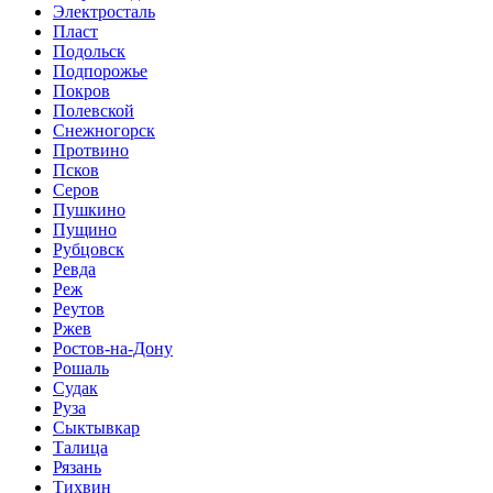
Электросталь
Пласт
Подольск
Подпорожье
Покров
Полевской
Снежногорск
Протвино
Псков
Серов
Пушкино
Пущино
Рубцовск
Ревда
Реж
Реутов
Ржев
Ростов-на-Дону
Рошаль
Судак
Руза
Сыктывкар
Талица
Рязань
Тихвин