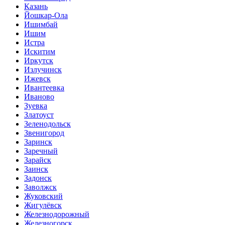
Казань
Йошкар-Ола
Ишимбай
Ишим
Истра
Искитим
Иркутск
Излучинск
Ижевск
Ивантеевка
Иваново
Зуевка
Златоуст
Зеленодольск
Звенигород
Заринск
Заречный
Зарайск
Заинск
Задонск
Заволжск
Жуковский
Жигулёвск
Железнодорожный
Железногорск