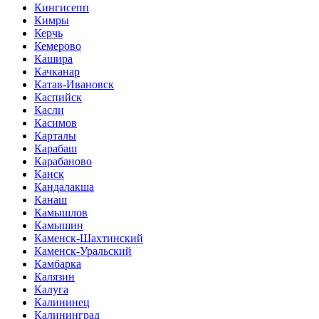
Кингисепп
Кимры
Керчь
Кемерово
Кашира
Качканар
Катав-Ивановск
Каспийск
Касли
Касимов
Карталы
Карабаш
Карабаново
Канск
Кандалакша
Канаш
Камышлов
Камышин
Каменск-Шахтинский
Каменск-Уральский
Камбарка
Калязин
Калуга
Калининец
Калининград