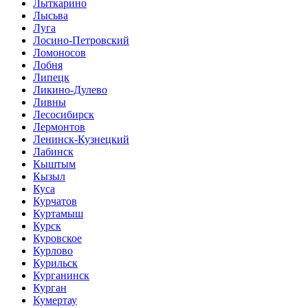
Лыткарино
Лысьва
Луга
Лосино-Петровский
Ломоносов
Лобня
Липецк
Ликино-Дулево
Ливны
Лесосибирск
Лермонтов
Ленинск-Кузнецкий
Лабинск
Кыштым
Кызыл
Куса
Курчатов
Куртамыш
Курск
Куровское
Курлово
Курильск
Курганинск
Курган
Кумертау