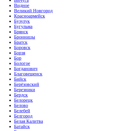
Вичуга
Видное
Великий Новгород
Красноармейск
Бузулук
Бугульма
Брянск
Бронницы
Братск
Боровск
Борзя
Бор
Бологое
Богданович
Благовещенск
Бийск
Берёзовский
Березники
Бердск
Белорецк
Белово
Белебей
Белгород
Белая Калитва
Батайск