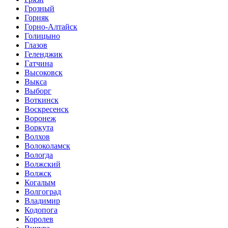
Грозный
Горняк
Горно-Алтайск
Голицыно
Глазов
Геленджик
Гатчина
Высоковск
Выкса
Выборг
Воткинск
Воскресенск
Воронеж
Воркута
Волхов
Волоколамск
Вологда
Волжский
Волжск
Когалым
Волгоград
Владимир
Кодопога
Королев