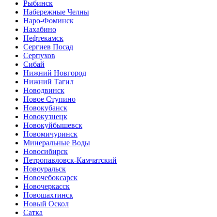
Рыбинск
Набережные Челны
Наро-Фоминск
Нахабино
Нефтекамск
Сергиев Посад
Серпухов
Сибай
Нижний Новгород
Нижний Тагил
Новодвинск
Новое Ступино
Новокубанск
Новокузнецк
Новокуйбышевск
Новомичуринск
Минеральные Воды
Новосибирск
Петропавловск-Камчатский
Новоуральск
Новочебоксарск
Новочеркасск
Новошахтинск
Новый Оскол
Сатка