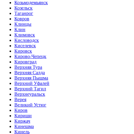
Козьмодемьянск
Козельск
Таганрог
Ковров
Клинцы
Клин
Климовск
Кисловодск
Киселевск
Кировск
Кирово-Чепецк
Кировград
Верхняя Тура
Верхняя Салда
Верхняя Пышма
Верхний Уфалей
Верхний Тагил
Верхнеуральск
Верея
Великий Устюг
Киров
Кириши
Киржач
Кинешма
Кинель