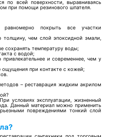
ся по всей поверхности, выравниваясь
ом при помощи резинового шпателя.
у равномерно покрыть все участки
 толщину, чем слой эпоксидной эмали,
е сохранять температуру воды;
акта с водой;
 привлекательнее и современнее, чем у
е ощущения при контакте с кожей;
ов.
методов – реставрация жидким акрилом
кой?
 При условиях эксплуатации, жизненный
года. Данный материал можно применить
ерьезными повреждениями тонкий слой
ила?
реставрации сантехники под торговым