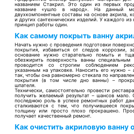
названием Стакрил. Это один из первых про
название «ушло в народ». На данный мо
двухкомпонентные составы на основе акрила, к
и других сантехнических изделий. У каждого из 
принцип работы один.
Как самому покрыть ванну акр
Начать нужно с проведения подготовки поверхн
покрытия, избавиться от следов коррозии, з
основание нужно старательно помыть и тща
обезжирить поверхность ванны специальным 
проводится со строгим соблюдением реко
указанным на упаковке. Наносить его нужно – 
так, чтобы она равномерно стекала по направлен
покрытия (в том числе дно ванны) – прокр
шпателя.
Технически, самостоятельно провести реставр
получить желаемый результат – шансов мало. 
последнюю роль в успехе ремонтных работ дан
сталкиваются с тем, что получившееся покр
толщину или просто плохо прокрашено. Про
получает качественный ремонт.
Как очистить акриловую ванну о