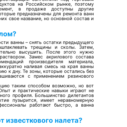
дуктов на Российском рынке, поэтому
мент, в продаже доступны другие
оторые предназначены для ремонта ванн
них свое название, но основной состав и
илом?
ости ванны – снять остатки предыдущего
ашпаклевать трещины и сколы. Затем,
тельно высушить. После этого нужно
раствором. Замес акрилового состава
мендаций производителя материала,
аккуратно наливая смесь на края ванны
ию к дну. Те зоны, которые остались без
ашиваются с применением резинового
ацию таким способом возможно, но вот
Опыт и практические навыки играют не
ного профиля. Большинство дилетантов
ытие пузырится, имеет неравномерную
фессионалы работают быстро, а ванна
т известкового налета?