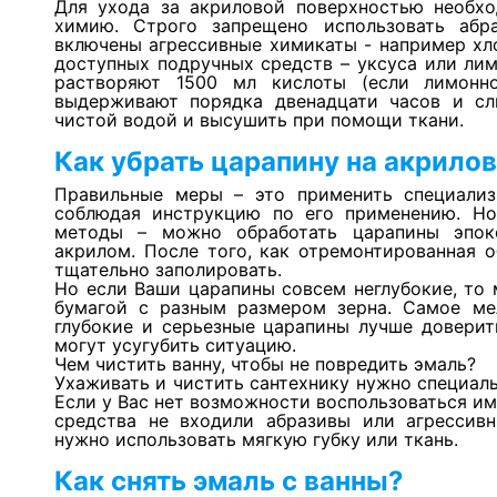
Для ухода за акриловой поверхностью необх
химию. Строго запрещено использовать абр
включены агрессивные химикаты - например хл
доступных подручных средств – уксуса или ли
растворяют 1500 мл кислоты (если лимонно
выдерживают порядка двенадцати часов и сл
чистой водой и высушить при помощи ткани.
Как убрать царапину на акрило
Правильные меры – это применить специализ
соблюдая инструкцию по его применению. Но
методы – можно обработать царапины эпок
акрилом. После того, как отремонтированная 
тщательно заполировать.
Но если Ваши царапины совсем неглубокие, то
бумагой с разным размером зерна. Самое ме
глубокие и серьезные царапины лучше доверит
могут усугубить ситуацию.
Чем чистить ванну, чтобы не повредить эмаль?
Ухаживать и чистить сантехнику нужно специ
Если у Вас нет возможности воспользоваться им
средства не входили абразивы или агрессивн
нужно использовать мягкую губку или ткань.
Как снять эмаль с ванны?