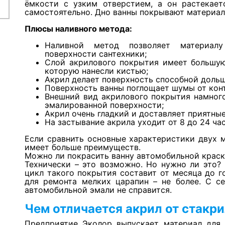
ёмкости с узким отверстием, а он растекает
самостоятельно. Дно ванны покрывают материал
Плюсы наливного метода:
Наливной метод позволяет материал
поверхности сантехники;
Слой акрилового покрытия имеет большую
которую нанесли кистью;
Акрил делает поверхность способной дольш
Поверхность ванны поглощает шумы от конт
Внешний вид акрилового покрытия намного
эмалированной поверхности;
Акрил очень гладкий и доставляет приятны
На застывание акрила уходит от 8 до 24 час
Если сравнить основные характеристики двух 
имеет больше преимуществ.
Можно ли покрасить ванну автомобильной крас
Технически – это возможно. Но нужно ли это?
цикл такого покрытия составит от месяца до 
для ремонта мелких царапин – не более. С с
автомобильной эмали не справится.
Чем отличается акрил от стакр
Предприятие Эколор выпускает материал для 