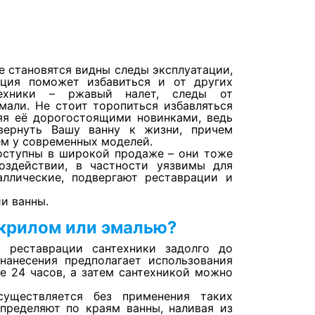
е становятся видны следы эксплуатации,
ация поможет избавиться и от других
нтехники – ржавый налет, следы от
мали. Не стоит торопиться избавляться
яя её дорогостоящими новинками, ведь
вернуть Вашу ванну к жизни, причем
ем у современных моделей.
доступны в широкой продаже – они тоже
оздействии, в частности уязвимы для
аллические, подвергают реставрации и
и ванны.
акрилом или эмалью?
 реставрации сантехники задолго до
нанесения предполагает использования
ие 24 часов, а затем сантехникой можно
существляется без применения таких
спределяют по краям ванны, наливая из