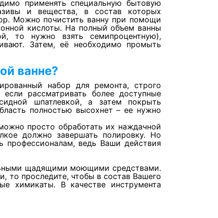
одимо применять специальную бытовую
азивы и вещества, в состав которых
ор. Можно почистить ванну при помощи
монной кислоты. На полный объем ванны
й, то нужно взять семипроцентную),
ивают. Затем, её необходимо промыть
вой ванне?
ированный набор для ремонта, строго
 если рассматривать более доступные
сидной шпатлевкой, а затем покрыть
область полностью высохнет – ее нужно
 можно просто обработать их наждачной
лкое должно завершать полировку. Но
ь профессионалам, ведь Ваши действия
альными щадящими моющими средствами.
и, то проследите, чтобы в состав Вашего
ые химикаты. В качестве инструмента