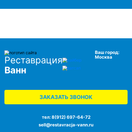
Ваш город:
Москва
Реставрация
Ванн
ЗАКАЗАТЬ ЗВОНОК
тел:
8(912) 697-64-72
sell@restavracja-vann.ru