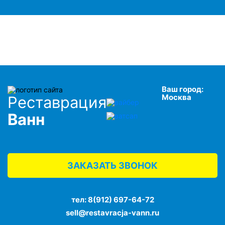
Ваш город:
Москва
Реставрация
Ванн
ЗАКАЗАТЬ ЗВОНОК
тел:
8(912) 697-64-72
sell@restavracja-vann.ru