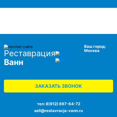
Ваш город:
Москва
Реставрация
Ванн
ЗАКАЗАТЬ ЗВОНОК
тел:
8(912) 697-64-72
sell@restavracja-vann.ru