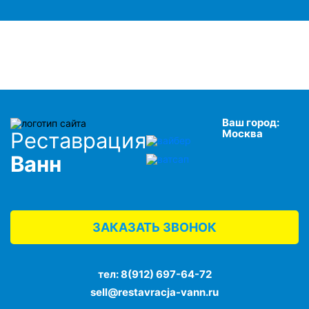
Ваш город:
Москва
Реставрация
Ванн
ЗАКАЗАТЬ ЗВОНОК
тел:
8(912) 697-64-72
sell@restavracja-vann.ru