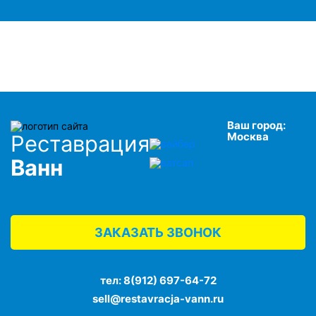
Ваш город:
Москва
Реставрация
Ванн
ЗАКАЗАТЬ ЗВОНОК
тел:
8(912) 697-64-72
sell@restavracja-vann.ru