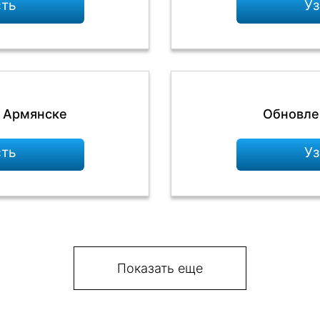
сть
Уз
в Армянске
Обновле
сть
Уз
Показать еще