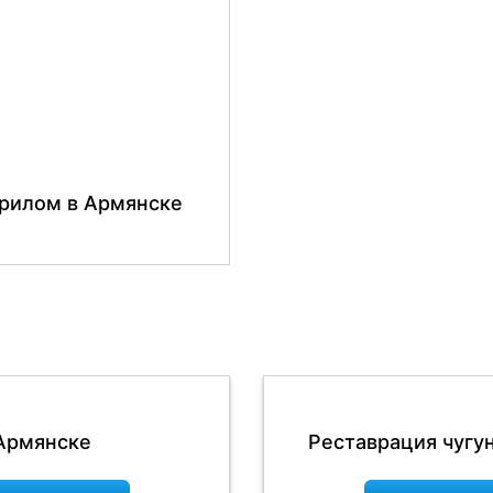
крилом в Армянске
 Армянске
Реставрация чугу