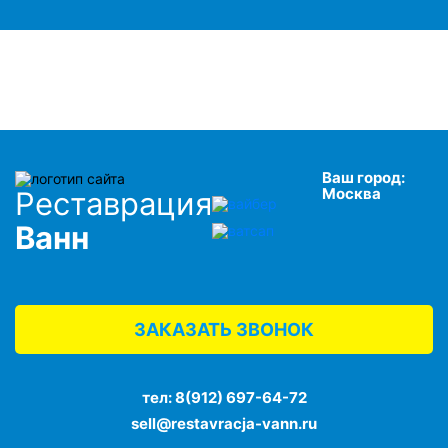
Ваш город:
Москва
Реставрация
Ванн
ЗАКАЗАТЬ ЗВОНОК
тел:
8(912) 697-64-72
sell@restavracja-vann.ru