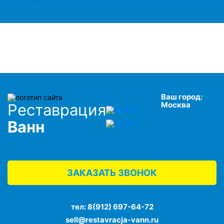
Ваш город:
Москва
Реставрация
Ванн
ЗАКАЗАТЬ ЗВОНОК
тел:
8(912) 697-64-72
sell@restavracja-vann.ru